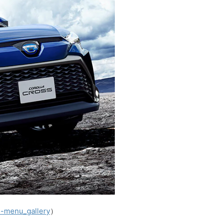
vi-menu_gallery
）