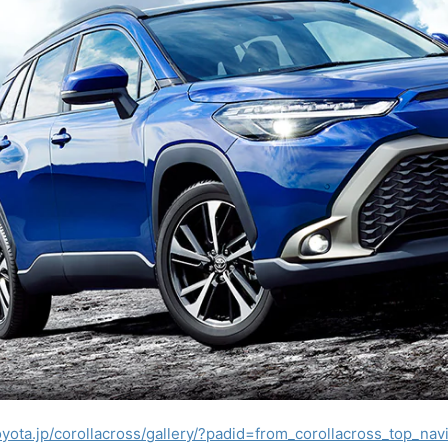
toyota.jp/corollacross/gallery/?padid=from_corollacross_top_na