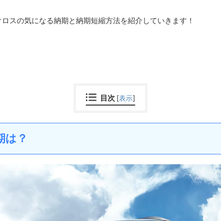
クロスの気になる納期と納期短縮方法を紹介していきます！
目次
[
表示
]
期は？