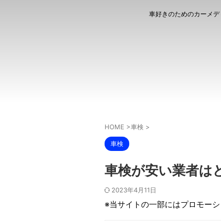
車好きのためのカーメデ
HOME
>
車検
>
車検
車検が安い業者は
2023年4月11日
※当サイトの一部にはプロモー